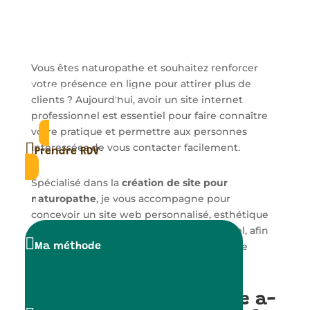

Contact
Vous êtes naturopathe et souhaitez renforcer
votre présence en ligne pour attirer plus de

Télécharger le guide
clients ? Aujourd’hui, avoir un site internet
professionnel est essentiel pour faire connaître
votre pratique et permettre aux personnes

intéressées de vous contacter facilement.
Prendre RDV
Spécialisé dans la
création de site pour

naturopathe
, je vous accompagne pour
concevoir un site web personnalisé, esthétique
et optimisé pour le référencement naturel, afin

de vous aider à vous démarquer dans votre
Ma méthode
domaine.
Pourquoi un naturopathe a-