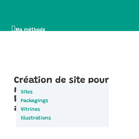

Ma méthode

Portfolio
3
Création de site pour
naturopathe :
Sites
Développez votre
Packagings
activité en ligne
Vitrines
Illustrations