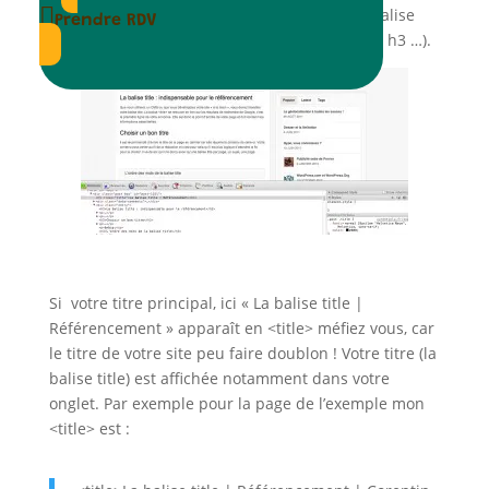

également dans le code et vous voyez votre balise
Prendre RDV
titre l’encerclée (<h1> votre texte </h1> ou h2, h3 …).
Si votre titre principal, ici « La balise title |
Référencement » apparaît en <title> méfiez vous, car
le titre de votre site peu faire doublon ! Votre titre (la
balise title) est affichée notamment dans votre
onglet. Par exemple pour la page de l’exemple mon
<title> est :