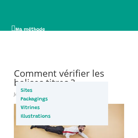

Ma méthode

Portfolio
3
Comment vérifier les
balises titres ?
Sites
Jan 22, 2013
|
0 commentaires
Packagings
Vitrines
Illustrations