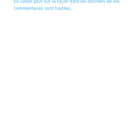
En savoir plus sur la façon dont les données de vos
commentaires sont traitées
.
Site pour kinésiologue
Site pur sophrologue
Site pour naturopathe
Site pour nutritionniste
Contact